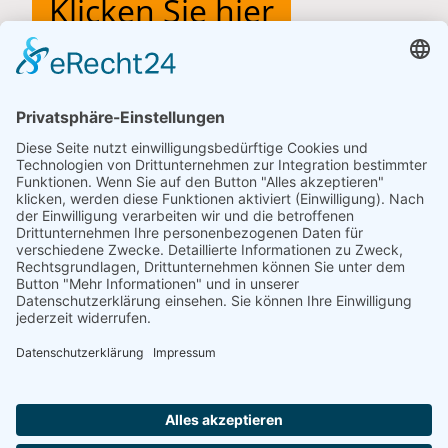
Klicken Sie hier
CRM Intelligence
Matthias Matzen
Nordweg 17 A
24367 Osterby
+49 (0)151 - 588 86 86 3
mm@crm-intelligence.com